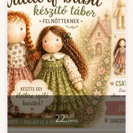
22.
június