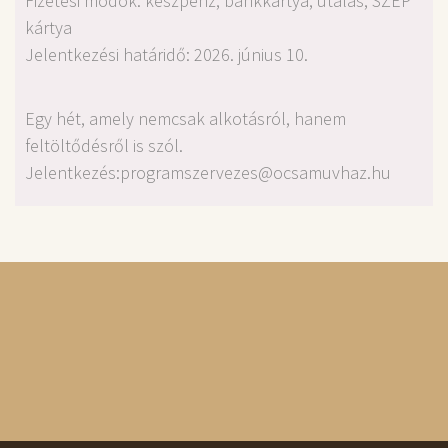
Fizetési módok: készpénz, bankkártya, utalás, SZÉP
kártya
Jelentkezési határidő: 2026. június 10.
Egy hét, amely nemcsak alkotásról, hanem
feltöltődésről is szól.
Jelentkezés:programszervezes@ocsamuvhaz.hu