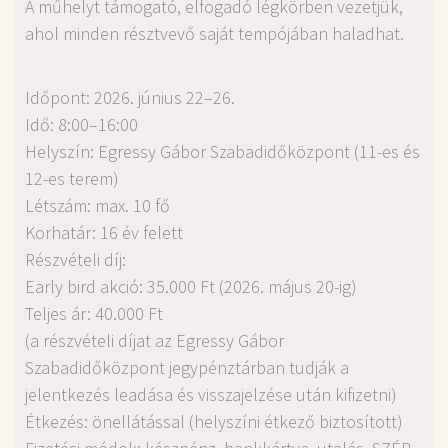
A műhelyt támogató, elfogadó légkörben vezetjük,
ahol minden résztvevő saját tempójában haladhat.
Időpont: 2026. június 22–26.
Idő: 8:00–16:00
Helyszín: Egressy Gábor Szabadidőközpont (11-es és
12-es terem)
Létszám: max. 10 fő
Korhatár: 16 év felett
Részvételi díj:
Early bird akció: 35.000 Ft (2026. május 20-ig)
Teljes ár: 40.000 Ft
(a részvételi díjat az Egressy Gábor
Szabadidőközpont jegypénztárban tudják a
jelentkezés leadása és visszajelzése után kifizetni)
Étkezés: önellátással (helyszíni étkező biztosított)