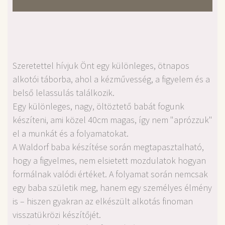
Szeretettel hívjuk Önt egy különleges, ötnapos
alkotói táborba, ahol a kézművesség, a figyelem és a
belső lelassulás találkozik.
Egy különleges, nagy, öltöztető babát fogunk
készíteni, ami közel 40cm magas, így nem "aprózzuk"
el a munkát és a folyamatokat.
A Waldorf baba készítése során megtapasztalható,
hogy a figyelmes, nem elsietett mozdulatok hogyan
formálnak valódi értéket. A folyamat során nemcsak
egy baba születik meg, hanem egy személyes élmény
is – hiszen gyakran az elkészült alkotás finoman
visszatükrözi készítőjét.