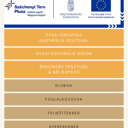
ÓCSAI ÖREGFALU
KULTURÁLIS FESZTIVÁL
ÓCSAI KULTURÁLIS NAPOK
BENZINGŐZ FESZTIVÁL
& NŐI NAPOZÓ
KLUBOK
FOGLALKOZÁSOK
FELNŐTTEKNEK
GYEREKEKNEK