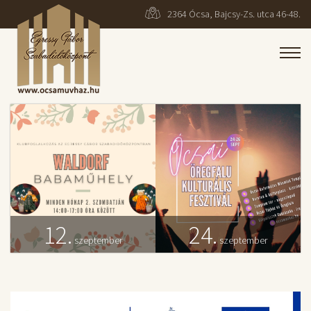
2364 Ócsa, Bajcsy-Zs. utca 46-48.
12.
24.
szeptember
szeptember