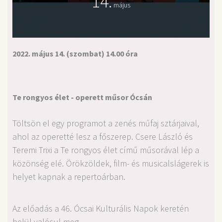
14.
május
2022. május 14. (szombat) 14.00 óra
Te rongyos élet - operett műsor Ócsán
Töltsön el egy programot a zenés műfaj sztárjaival,
ahol az operetté lesz a főszerep. Csere László és
Teremi Trixi a Te rongyos élet című műsorával lép a
közönség elé. Örökzöldek, film- és musicalslágerek is
helyet kapnak a repertoárban.
Az előadás a 46. Ócsai Kulturális Napok keretén
belül valósul meg.