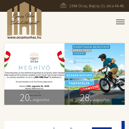
2364 Ócsa, Bajcsy-Zs. utca 46-48.
20.
28.
augusztus
augusztus