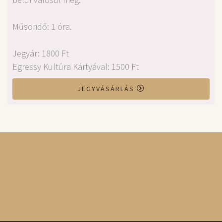
Műsoridő: 1 óra.
Jegyár: 1800 Ft
Egressy Kultúra Kártyával: 1500 Ft
JEGYVÁSÁRLÁS