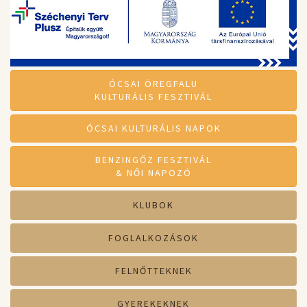
ÓCSAI ÖREGFALU
KULTURÁLIS FESZTIVÁL
ÓCSAI KULTURÁLIS NAPOK
BENZINGŐZ FESZTIVÁL
& NŐI NAPOZÓ
KLUBOK
FOGLALKOZÁSOK
FELNŐTTEKNEK
GYEREKEKNEK