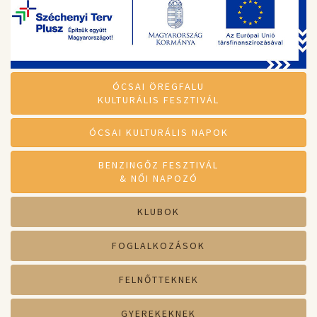
ÓCSAI ÖREGFALU
KULTURÁLIS FESZTIVÁL
ÓCSAI KULTURÁLIS NAPOK
BENZINGŐZ FESZTIVÁL
& NŐI NAPOZÓ
KLUBOK
FOGLALKOZÁSOK
FELNŐTTEKNEK
GYEREKEKNEK