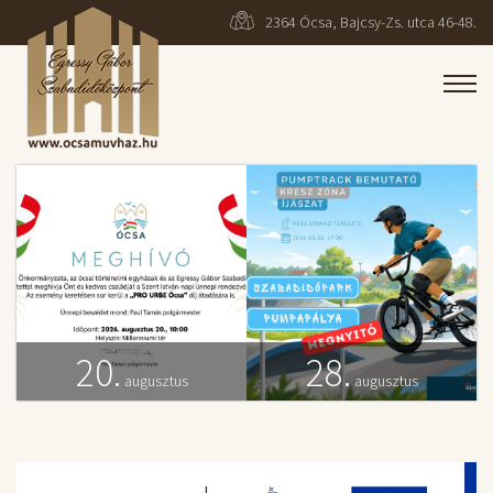
2364 Ócsa, Bajcsy-Zs. utca 46-48.
20.
28.
augusztus
augusztus