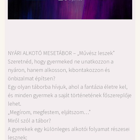
NYÁRI ALKOTÓ MESETÁBOR – „Művész leszek”
Szeretnéd, hogy gyermeked ne unatkozzon a
nyáron, hanem alkosson, kibontakozzon és
önbizalmat építsen?
Egy olyan táborba hívjuk, ahol a fantázia életre kel,
és minden gyermek a saját történetének főszereplője
lehet.
„Megírom, megfestem, eljátszom…”
Miről szól a tábor?
A gyerekek egy különleges alkotói folyamat részesei
lesznek: