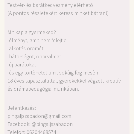
Testvér- és barátkedvezmény elérhető
(A pontos részletekért keress minket bátran!)
Mit kap a gyermeked?
-élményt, amit nem felejt el
-alkotás örömét
-bátorságot, önbizalmat
-új barátokat
-és egy törtènetet amit sokàig fog mesèlni
18 éves tapasztalattal, gyerekekkel végzett kreatív
és drámapedagógiai munkában.
Jelentkezés:
pingaljszabadon@gmail.com
Facebook: @pingaljszabadon
Telefon: 06204468574