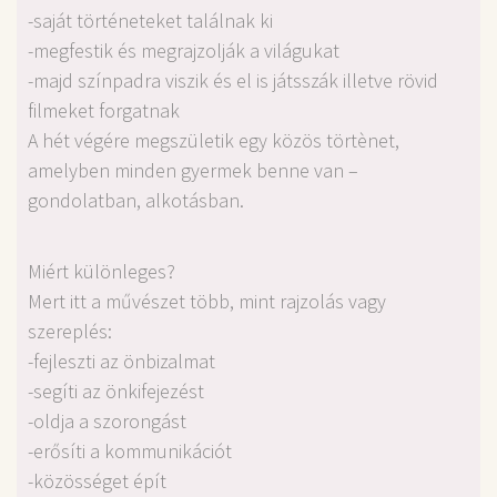
-saját történeteket találnak ki
-megfestik és megrajzolják a világukat
-majd színpadra viszik és el is játsszák illetve rövid
filmeket forgatnak
A hét végére megszületik egy közös törtènet,
amelyben minden gyermek benne van –
gondolatban, alkotásban.
Miért különleges?
Mert itt a művészet több, mint rajzolás vagy
szereplés:
-fejleszti az önbizalmat
-segíti az önkifejezést
-oldja a szorongást
-erősíti a kommunikációt
-közösséget épít