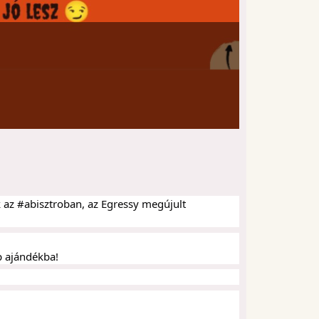
k az #abisztroban, az Egressy megújult
p ajándékba!