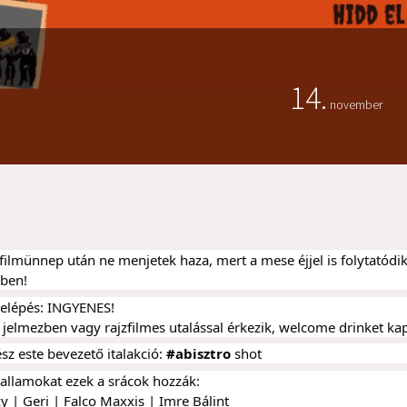
14.
november
filmünnep után ne menjetek haza, mert a mese éjjel is folytatódi
ében!
elépés: INGYENES!
 jelmezben vagy rajzfilmes utalással érkezik, welcome drinket ka
sz este bevezető italakció:
#abisztro
shot
allamokat ezek a srácok hozzák:
y | Geri | Falco Maxxis | Imre Bálint